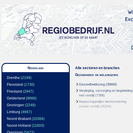
Nederland
Alle sectoren en branches
Gezondheids- en welzijnszorg
Drenthe
(2199)
Flevoland
(1730)
Gezondheidszorg
(39660)
Verpleging, verzorging en begeleiding
Friesland
(2947)
met verblijf
(7389)
Gelderland
(9666)
Maatschappelijke dienstverlening
Groningen
(2248)
zonder verblijf
(26244)
Limburg
(4667)
Noord-Brabant
(10384)
Noord-Holland
(11603)
Overijssel
(5472)