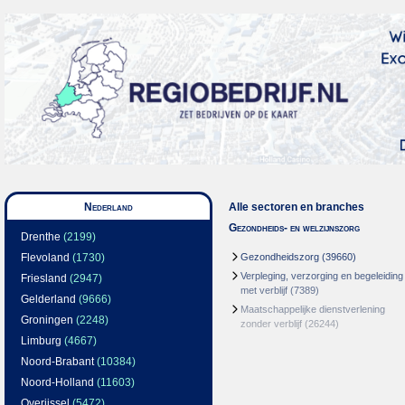
Nederland
Alle sectoren en branches
Gezondheids- en welzijnszorg
Drenthe
(2199)
Flevoland
(1730)
Gezondheidszorg
(39660)
Verpleging, verzorging en begeleiding
Friesland
(2947)
met verblijf
(7389)
Gelderland
(9666)
Maatschappelijke dienstverlening
Groningen
(2248)
zonder verblijf
(26244)
Limburg
(4667)
Noord-Brabant
(10384)
Noord-Holland
(11603)
Overijssel
(5472)