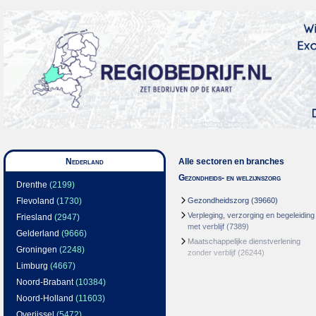
Nederland
Alle sectoren en branches
Gezondheids- en welzijnszorg
Drenthe
(2199)
Flevoland
(1730)
Gezondheidszorg
(39660)
Verpleging, verzorging en begeleiding
Friesland
(2947)
met verblijf
(7389)
Gelderland
(9666)
Maatschappelijke dienstverlening
Groningen
(2248)
zonder verblijf
(26244)
Limburg
(4667)
Noord-Brabant
(10384)
Noord-Holland
(11603)
Overijssel
(5472)