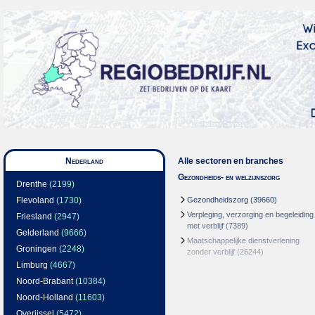
Nederland
Alle sectoren en branches
Gezondheids- en welzijnszorg
Drenthe
(2199)
Flevoland
(1730)
Gezondheidszorg
(39660)
Verpleging, verzorging en begeleiding
Friesland
(2947)
met verblijf
(7389)
Gelderland
(9666)
Maatschappelijke dienstverlening
Groningen
(2248)
zonder verblijf
(26244)
Limburg
(4667)
Noord-Brabant
(10384)
Noord-Holland
(11603)
Overijssel
(5472)