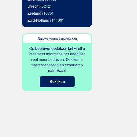
Utrecht
(6242)
Zeeland
(1675)
Zuid-Holland
(14460)
Nieuwe versie beschikbaar
Op
bedrijvenopdekaart.nl
vindt u
veel meer informatie per bedrijf en
veel meer bedrijven. Ook kunt u
filters toepassen en exporteren
naar Excel.
Bekijken