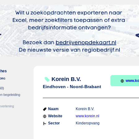
ches
zorg
Korein B.V.
www.kor
Eindhoven - Noord-Brabant
60)
en begeleiding
verlening
Naam
Korein B.V.
Website
www.korein.nl
Sector
Kinderopvang