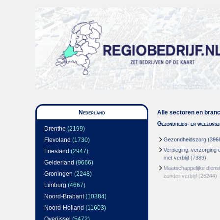
Nederland
Alle sectoren en bran
Gezondheids- en welzijns
Drenthe
(2199)
Flevoland
(1730)
Gezondheidszorg
(396
Verpleging, verzorging 
Friesland
(2947)
met verblijf
(7389)
Gelderland
(9666)
Maatschappelijke dienst
Groningen
(2248)
zonder verblijf
(26244)
Limburg
(4667)
Noord-Brabant
(10384)
Noord-Holland
(11603)
Overijssel
(5472)