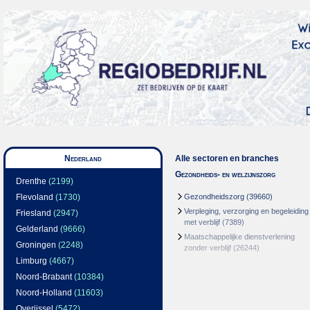
Nederland
Alle sectoren en branches
Gezondheids- en welzijnszorg
Drenthe
(2199)
Flevoland
(1730)
Gezondheidszorg
(39660)
Verpleging, verzorging en begeleiding
Friesland
(2947)
met verblijf
(7389)
Gelderland
(9666)
Maatschappelijke dienstverlening
Groningen
(2248)
zonder verblijf
(26244)
Limburg
(4667)
Noord-Brabant
(10384)
Noord-Holland
(11603)
Overijssel
(5472)