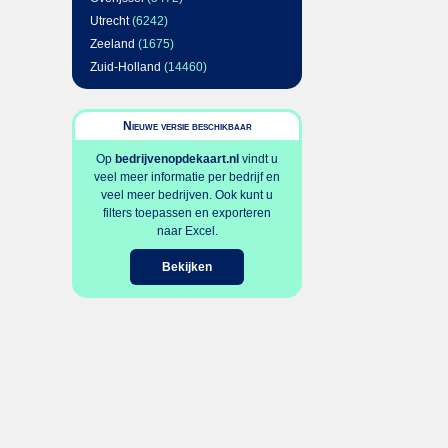
Utrecht
(6242)
Zeeland
(1675)
Zuid-Holland
(14460)
Nieuwe versie beschikbaar
Op
bedrijvenopdekaart.nl
vindt u
veel meer informatie per bedrijf en
veel meer bedrijven. Ook kunt u
filters toepassen en exporteren
naar Excel.
Bekijken