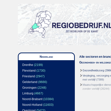
Nederland
Alle sectoren en bran
Gezondheids- en welzijns
Drenthe
(2199)
Flevoland
(1730)
Gezondheidszorg
(396
Verpleging, verzorging 
Friesland
(2947)
met verblijf
(7389)
Gelderland
(9666)
Maatschappelijke dienst
Groningen
(2248)
zonder verblijf
(26244)
Limburg
(4667)
Noord-Brabant
(10384)
Noord-Holland
(11603)
Overijssel
(5472)