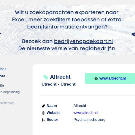
ches
zorg
Altrecht
www.altrecht.nl
Utrecht - Utrecht
60)
en begeleiding
verlening
Naam
Altrecht
Website
www.altrecht.nl
Sector
Psychiatrische zorg