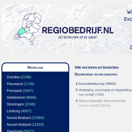
Nederland
Alle sectoren en branches
Gezondheids- en welzijnszorg
Drenthe
(2199)
Flevoland
(1730)
Gezondheidszorg
(39660)
Verpleging, verzorging en begeleiding
Friesland
(2947)
met verblijf
(7389)
Gelderland
(9666)
Maatschappelijke dienstverlening
Groningen
(2248)
zonder verblijf
(26244)
Limburg
(4667)
Noord-Brabant
(10384)
Noord-Holland
(11603)
Overijssel
(5472)