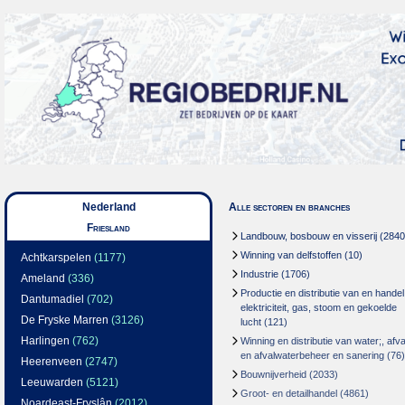
Nederland
Alle sectoren en branches
Friesland
Landbouw, bosbouw en visserij
(2840
Winning van delfstoffen
(10)
Achtkarspelen
(1177)
Industrie
(1706)
Ameland
(336)
Productie en distributie van en handel
Dantumadiel
(702)
elektriciteit, gas, stoom en gekoelde
De Fryske Marren
(3126)
lucht
(121)
Harlingen
(762)
Winning en distributie van water;, afva
en afvalwaterbeheer en sanering
(76)
Heerenveen
(2747)
Bouwnijverheid
(2033)
Leeuwarden
(5121)
Groot- en detailhandel
(4861)
Noardeast-Fryslân
(2012)