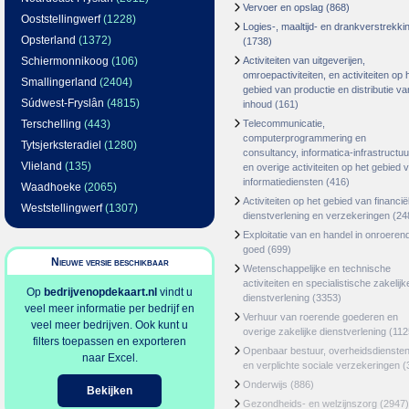
Vervoer en opslag
(868)
Ooststellingwerf
(1228)
Logies-, maaltijd- en drankverstrekki
Opsterland
(1372)
(1738)
Schiermonnikoog
(106)
Activiteiten van uitgeverijen,
omroepactiviteiten, en activiteiten op 
Smallingerland
(2404)
gebied van productie en distributie va
Súdwest-Fryslân
(4815)
inhoud
(161)
Terschelling
(443)
Telecommunicatie,
computerprogrammering en
Tytsjerksteradiel
(1280)
consultancy, informatica-infrastructuu
Vlieland
(135)
en overige activiteiten op het gebied 
informatiediensten
(416)
Waadhoeke
(2065)
Activiteiten op het gebied van financië
Weststellingwerf
(1307)
dienstverlening en verzekeringen
(24
Exploitatie van en handel in onroeren
goed
(699)
Nieuwe versie beschikbaar
Wetenschappelijke en technische
activiteiten en specialistische zakelijk
Op
bedrijvenopdekaart.nl
vindt u
dienstverlening
(3353)
veel meer informatie per bedrijf en
Verhuur van roerende goederen en
veel meer bedrijven. Ook kunt u
overige zakelijke dienstverlening
(112
filters toepassen en exporteren
Openbaar bestuur, overheidsdienste
naar Excel.
en verplichte sociale verzekeringen
(
Onderwijs
(886)
Bekijken
Gezondheids- en welzijnszorg
(2947)