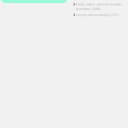
Kunst, cultuur, sport en recreatie-
activiteiten
(2060)
Overige dienstverlening
(2717)