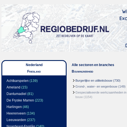
Nederland
Alle sectoren en branches
Friesland
Bouwnijverheid
Achtkarspelen
(139)
Burgerlijke en utiliteitsbouw
(730)
Grond-, water- en wegenbouw
(149)
Ameland
(15)
Gespecialiseerde werkzaamheden in
Dantumadiel
(81)
bouw
(1154)
De Fryske Marren
(223)
Harlingen
(46)
Heerenveen
(134)
Leeuwarden
(237)
Noardeast-Fryslân
(140)