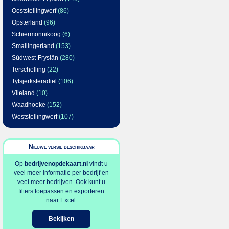
Ooststellingwerf
(86)
Opsterland
(96)
Schiermonnikoog
(6)
Smallingerland
(153)
Súdwest-Fryslân
(280)
Terschelling
(22)
Tytsjerksteradiel
(106)
Vlieland
(10)
Waadhoeke
(152)
Weststellingwerf
(107)
Nieuwe versie beschikbaar
Op
bedrijvenopdekaart.nl
vindt u
veel meer informatie per bedrijf en
veel meer bedrijven. Ook kunt u
filters toepassen en exporteren
naar Excel.
Bekijken