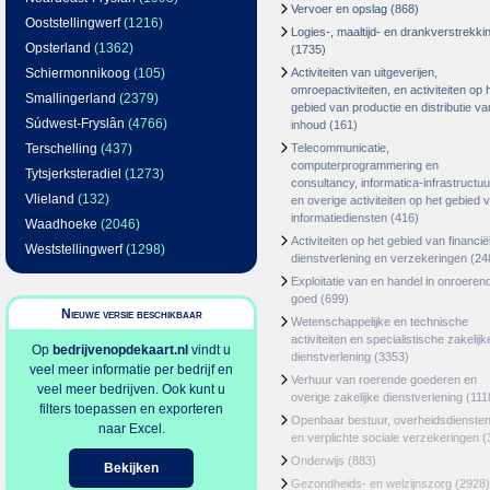
Vervoer en opslag
(868)
Ooststellingwerf
(1216)
Logies-, maaltijd- en drankverstrekki
Opsterland
(1362)
(1735)
Schiermonnikoog
(105)
Activiteiten van uitgeverijen,
omroepactiviteiten, en activiteiten op 
Smallingerland
(2379)
gebied van productie en distributie va
Súdwest-Fryslân
(4766)
inhoud
(161)
Terschelling
(437)
Telecommunicatie,
computerprogrammering en
Tytsjerksteradiel
(1273)
consultancy, informatica-infrastructuu
Vlieland
(132)
en overige activiteiten op het gebied 
informatiediensten
(416)
Waadhoeke
(2046)
Activiteiten op het gebied van financië
Weststellingwerf
(1298)
dienstverlening en verzekeringen
(24
Exploitatie van en handel in onroeren
goed
(699)
Nieuwe versie beschikbaar
Wetenschappelijke en technische
activiteiten en specialistische zakelijk
Op
bedrijvenopdekaart.nl
vindt u
dienstverlening
(3353)
veel meer informatie per bedrijf en
Verhuur van roerende goederen en
veel meer bedrijven. Ook kunt u
overige zakelijke dienstverlening
(111
filters toepassen en exporteren
Openbaar bestuur, overheidsdienste
naar Excel.
en verplichte sociale verzekeringen
(
Onderwijs
(883)
Bekijken
Gezondheids- en welzijnszorg
(2928)