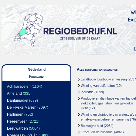
Nederland
Alle sectoren en branches
Friesland
Landbouw, bosbouw en visserij
(2837
Winning van delfstoffen
(10)
Achtkarspelen
(1164)
Industrie
(1699)
Ameland
(335)
Productie en distributie van en handel
Dantumadiel
(689)
elektriciteit, gas, stoom en gekoelde
De Fryske Marren
(3097)
lucht
(121)
Harlingen
(752)
Winning en distributie van water;, afva
en afvalwaterbeheer en sanering
(76)
Heerenveen
(2721)
Bouwnijverheid
(2034)
Leeuwarden
(5064)
Groot- en detailhandel
(4861)
Noardeast-Fryslân
(1993)