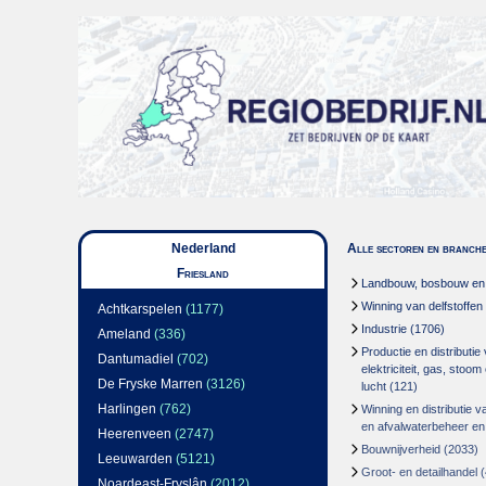
Nederland
Alle sectoren en branch
Friesland
Landbouw, bosbouw en v
Winning van delfstoffen
Achtkarspelen
(1177)
Industrie
(1706)
Ameland
(336)
Productie en distributie
Dantumadiel
(702)
elektriciteit, gas, stoo
De Fryske Marren
(3126)
lucht
(121)
Harlingen
(762)
Winning en distributie v
en afvalwaterbeheer en
Heerenveen
(2747)
Bouwnijverheid
(2033)
Leeuwarden
(5121)
Groot- en detailhandel
(
Noardeast-Fryslân
(2012)