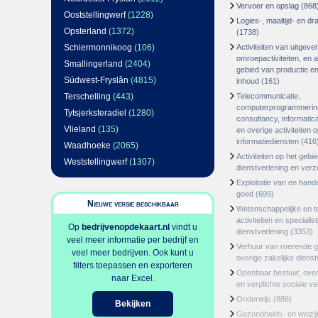
Vervoer en opslag
(868
Ooststellingwerf
(1228)
Logies-, maaltijd- en d
Opsterland
(1372)
(1738)
Schiermonnikoog
(106)
Activiteiten van uitgever
omroepactiviteiten, en ac
Smallingerland
(2404)
gebied van productie en 
Súdwest-Fryslân
(4815)
inhoud
(161)
Terschelling
(443)
Telecommunicatie,
computerprogrammerin
Tytsjerksteradiel
(1280)
consultancy, informatica
Vlieland
(135)
en overige activiteiten 
informatiediensten
(416
Waadhoeke
(2065)
Activiteiten op het gebi
Weststellingwerf
(1307)
dienstverlening en ver
Exploitatie van en hand
goed
(699)
Nieuwe versie beschikbaar
Wetenschappelijke en t
activiteiten en specialis
Op
bedrijvenopdekaart.nl
vindt u
dienstverlening
(3353)
veel meer informatie per bedrijf en
Verhuur van roerende 
veel meer bedrijven. Ook kunt u
overige zakelijke dienst
filters toepassen en exporteren
Openbaar bestuur, ove
naar Excel.
en verplichte sociale v
Onderwijs
(886)
Bekijken
Gezondheids- en welzi