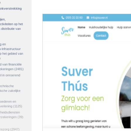
)
rankverstrekking
ijen,
tiviteiten op het
distributie van
g en
-infrastructuur
op het gebied van
)
ed van financiële
zekeringen
(2481)
el in onroerend
echnische
tische zakelijke
goederen en
verlening
(1125)
rheidsdiensten
erzekeringen
(39)
jnszorg
(2947)