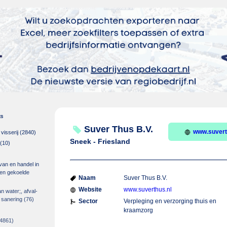
es
Suver Thus B.V.
www.suvert
isserij
(2840)
Sneek - Friesland
(10)
 van en handel in
m en gekoelde
Naam
Suver Thus B.V.
Website
www.suverthus.nl
an water;, afval-
 sanering
(76)
Sector
Verpleging en verzorging thuis en
kraamzorg
4861)