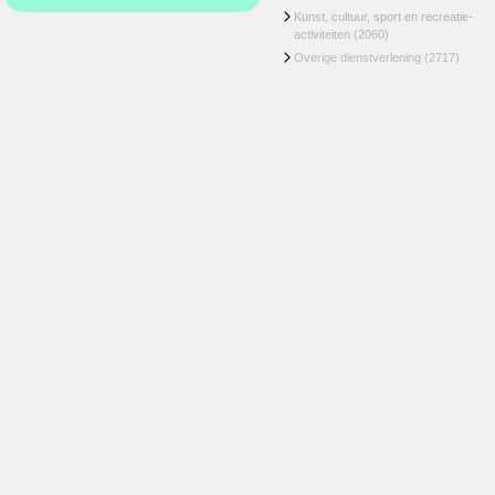
Kunst, cultuur, sport en recreatie-
activiteiten
(2060)
Overige dienstverlening
(2717)