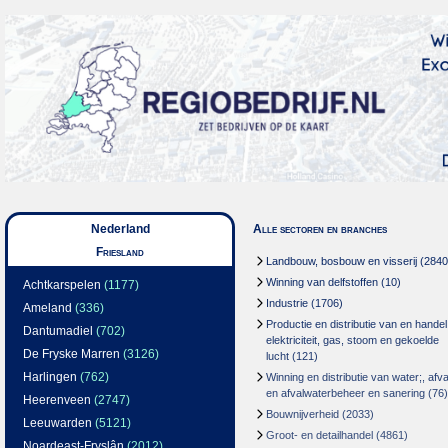
Nederland
Alle sectoren en branches
Friesland
Landbouw, bosbouw en visserij
(2840
Winning van delfstoffen
(10)
Achtkarspelen
(1177)
Industrie
(1706)
Ameland
(336)
Productie en distributie van en handel
Dantumadiel
(702)
elektriciteit, gas, stoom en gekoelde
De Fryske Marren
(3126)
lucht
(121)
Harlingen
(762)
Winning en distributie van water;, afva
en afvalwaterbeheer en sanering
(76)
Heerenveen
(2747)
Bouwnijverheid
(2033)
Leeuwarden
(5121)
Groot- en detailhandel
(4861)
Noardeast-Fryslân
(2012)