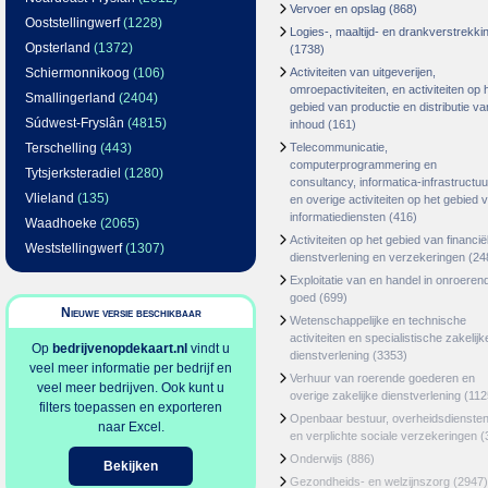
Vervoer en opslag
(868)
Ooststellingwerf
(1228)
Logies-, maaltijd- en drankverstrekki
Opsterland
(1372)
(1738)
Schiermonnikoog
(106)
Activiteiten van uitgeverijen,
omroepactiviteiten, en activiteiten op 
Smallingerland
(2404)
gebied van productie en distributie va
Súdwest-Fryslân
(4815)
inhoud
(161)
Terschelling
(443)
Telecommunicatie,
computerprogrammering en
Tytsjerksteradiel
(1280)
consultancy, informatica-infrastructuu
Vlieland
(135)
en overige activiteiten op het gebied 
informatiediensten
(416)
Waadhoeke
(2065)
Activiteiten op het gebied van financië
Weststellingwerf
(1307)
dienstverlening en verzekeringen
(24
Exploitatie van en handel in onroeren
goed
(699)
Nieuwe versie beschikbaar
Wetenschappelijke en technische
activiteiten en specialistische zakelijk
Op
bedrijvenopdekaart.nl
vindt u
dienstverlening
(3353)
veel meer informatie per bedrijf en
Verhuur van roerende goederen en
veel meer bedrijven. Ook kunt u
overige zakelijke dienstverlening
(112
filters toepassen en exporteren
Openbaar bestuur, overheidsdienste
naar Excel.
en verplichte sociale verzekeringen
(
Onderwijs
(886)
Bekijken
Gezondheids- en welzijnszorg
(2947)