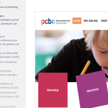
)
rankverstrekking
ijen,
tiviteiten op het
distributie van
g en
-infrastructuur
op het gebied van
)
ed van financiële
zekeringen
(2481)
el in onroerend
echnische
tische zakelijke
goederen en
verlening
(1125)
rheidsdiensten
erzekeringen
(39)
jnszorg
(2947)