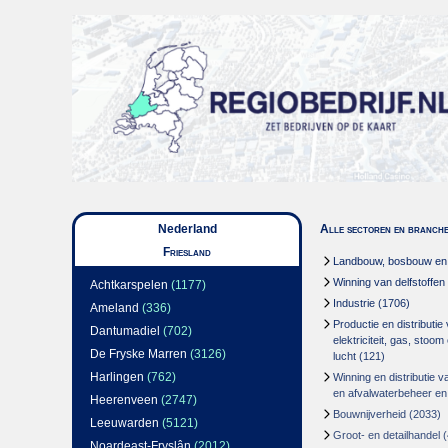
Nederland
Alle sectoren en branch
Friesland
Landbouw, bosbouw en v
Winning van delfstoffen
Achtkarspelen
(1177)
Industrie
(1706)
Ameland
(336)
Productie en distributie
Dantumadiel
(702)
elektriciteit, gas, stoo
De Fryske Marren
(3126)
lucht
(121)
Harlingen
(762)
Winning en distributie v
en afvalwaterbeheer en
Heerenveen
(2747)
Bouwnijverheid
(2033)
Leeuwarden
(5121)
Groot- en detailhandel
(
Noardeast-Fryslân
(2012)