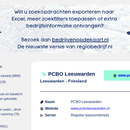
es
PCBO Leeuwarden
www.pc
isserij
(2840)
Leeuwarden - Friesland
(10)
 van en handel in
m en gekoelde
Naam
PCBO Leeuwarden
Website
www.pcboleeuwarden.nl
an water;, afval-
 sanering
(76)
Sector
Regulier basisonderwijs
4861)