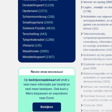
Vervoer en opslag
(868
Ooststellingwerf
(1228)
Logies-, maaltijd- en d
Opsterland
(1372)
(1738)
Schiermonnikoog
(106)
Activiteiten van uitgever
omroepactiviteiten, en ac
Smallingerland
(2404)
gebied van productie en 
Súdwest-Fryslân
(4815)
inhoud
(161)
Terschelling
(443)
Telecommunicatie,
computerprogrammerin
Tytsjerksteradiel
(1280)
consultancy, informatica
Vlieland
(135)
en overige activiteiten 
informatiediensten
(416
Waadhoeke
(2065)
Activiteiten op het gebi
Weststellingwerf
(1307)
dienstverlening en ver
Exploitatie van en hand
goed
(699)
Nieuwe versie beschikbaar
Wetenschappelijke en t
activiteiten en specialis
Op
bedrijvenopdekaart.nl
vindt u
dienstverlening
(3353)
veel meer informatie per bedrijf en
Verhuur van roerende 
veel meer bedrijven. Ook kunt u
overige zakelijke dienst
filters toepassen en exporteren
Openbaar bestuur, ove
naar Excel.
en verplichte sociale v
Onderwijs
(886)
Bekijken
Gezondheids- en welzi