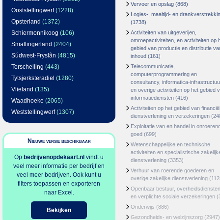
Vervoer en opslag
(868)
Ooststellingwerf
(1228)
Logies-, maaltijd- en drankverstrekki
Opsterland
(1372)
(1738)
Schiermonnikoog
(106)
Activiteiten van uitgeverijen,
omroepactiviteiten, en activiteiten op 
Smallingerland
(2404)
gebied van productie en distributie va
Súdwest-Fryslân
(4815)
inhoud
(161)
Terschelling
(443)
Telecommunicatie,
computerprogrammering en
Tytsjerksteradiel
(1280)
consultancy, informatica-infrastructuu
Vlieland
(135)
en overige activiteiten op het gebied 
informatiediensten
(416)
Waadhoeke
(2065)
Activiteiten op het gebied van financië
Weststellingwerf
(1307)
dienstverlening en verzekeringen
(24
Exploitatie van en handel in onroeren
goed
(699)
Nieuwe versie beschikbaar
Wetenschappelijke en technische
activiteiten en specialistische zakelijk
Op
bedrijvenopdekaart.nl
vindt u
dienstverlening
(3353)
veel meer informatie per bedrijf en
Verhuur van roerende goederen en
veel meer bedrijven. Ook kunt u
overige zakelijke dienstverlening
(112
filters toepassen en exporteren
Openbaar bestuur, overheidsdienste
naar Excel.
en verplichte sociale verzekeringen
(
Onderwijs
(886)
Bekijken
Gezondheids- en welzijnszorg
(2947)