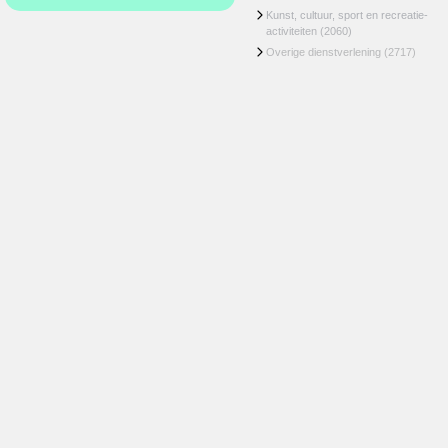
Kunst, cultuur, sport en recreatie-
activiteiten
(2060)
Overige dienstverlening
(2717)