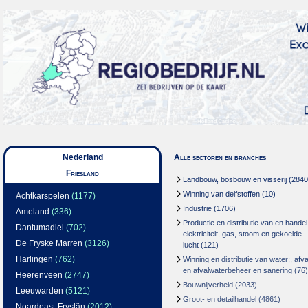
Nederland
Alle sectoren en branches
Friesland
Landbouw, bosbouw en visserij
(2840
Winning van delfstoffen
(10)
Achtkarspelen
(1177)
Industrie
(1706)
Ameland
(336)
Productie en distributie van en handel
Dantumadiel
(702)
elektriciteit, gas, stoom en gekoelde
De Fryske Marren
(3126)
lucht
(121)
Harlingen
(762)
Winning en distributie van water;, afva
en afvalwaterbeheer en sanering
(76)
Heerenveen
(2747)
Bouwnijverheid
(2033)
Leeuwarden
(5121)
Groot- en detailhandel
(4861)
Noardeast-Fryslân
(2012)