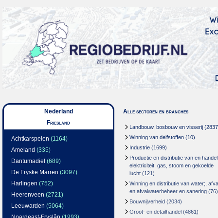
Nederland
Alle sectoren en branches
Friesland
Landbouw, bosbouw en visserij
(2837
Winning van delfstoffen
(10)
Achtkarspelen
(1164)
Industrie
(1699)
Ameland
(335)
Productie en distributie van en handel
Dantumadiel
(689)
elektriciteit, gas, stoom en gekoelde
De Fryske Marren
(3097)
lucht
(121)
Harlingen
(752)
Winning en distributie van water;, afva
en afvalwaterbeheer en sanering
(76)
Heerenveen
(2721)
Bouwnijverheid
(2034)
Leeuwarden
(5064)
Groot- en detailhandel
(4861)
Noardeast-Fryslân
(1993)