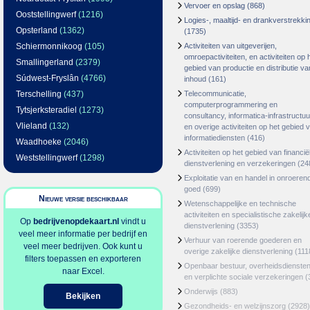
Vervoer en opslag
(868)
Ooststellingwerf
(1216)
Logies-, maaltijd- en drankverstrekki
Opsterland
(1362)
(1735)
Schiermonnikoog
(105)
Activiteiten van uitgeverijen,
omroepactiviteiten, en activiteiten op 
Smallingerland
(2379)
gebied van productie en distributie va
Súdwest-Fryslân
(4766)
inhoud
(161)
Terschelling
(437)
Telecommunicatie,
computerprogrammering en
Tytsjerksteradiel
(1273)
consultancy, informatica-infrastructuu
Vlieland
(132)
en overige activiteiten op het gebied 
informatiediensten
(416)
Waadhoeke
(2046)
Activiteiten op het gebied van financië
Weststellingwerf
(1298)
dienstverlening en verzekeringen
(24
Exploitatie van en handel in onroeren
goed
(699)
Nieuwe versie beschikbaar
Wetenschappelijke en technische
activiteiten en specialistische zakelijk
Op
bedrijvenopdekaart.nl
vindt u
dienstverlening
(3353)
veel meer informatie per bedrijf en
Verhuur van roerende goederen en
veel meer bedrijven. Ook kunt u
overige zakelijke dienstverlening
(111
filters toepassen en exporteren
Openbaar bestuur, overheidsdienste
naar Excel.
en verplichte sociale verzekeringen
(
Onderwijs
(883)
Bekijken
Gezondheids- en welzijnszorg
(2928)