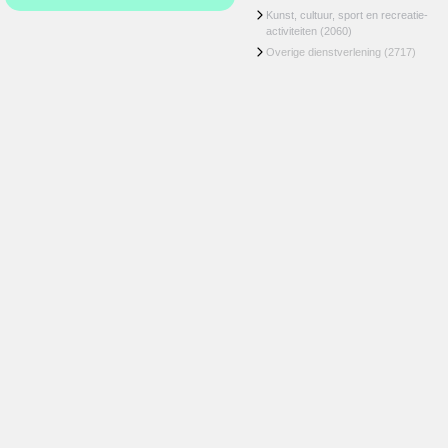
Kunst, cultuur, sport en recreatie-
activiteiten
(2060)
Overige dienstverlening
(2717)