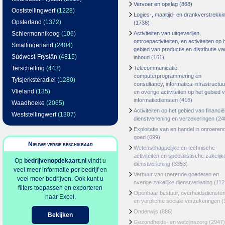
Vervoer en opslag
(868)
Ooststellingwerf
(1228)
Logies-, maaltijd- en drankverstrekki
Opsterland
(1372)
(1738)
Schiermonnikoog
(106)
Activiteiten van uitgeverijen,
omroepactiviteiten, en activiteiten op 
Smallingerland
(2404)
gebied van productie en distributie va
Súdwest-Fryslân
(4815)
inhoud
(161)
Terschelling
(443)
Telecommunicatie,
computerprogrammering en
Tytsjerksteradiel
(1280)
consultancy, informatica-infrastructuu
Vlieland
(135)
en overige activiteiten op het gebied 
informatiediensten
(416)
Waadhoeke
(2065)
Activiteiten op het gebied van financië
Weststellingwerf
(1307)
dienstverlening en verzekeringen
(24
Exploitatie van en handel in onroeren
goed
(699)
Nieuwe versie beschikbaar
Wetenschappelijke en technische
activiteiten en specialistische zakelijk
Op
bedrijvenopdekaart.nl
vindt u
dienstverlening
(3353)
veel meer informatie per bedrijf en
Verhuur van roerende goederen en
veel meer bedrijven. Ook kunt u
overige zakelijke dienstverlening
(112
filters toepassen en exporteren
Openbaar bestuur, overheidsdienste
naar Excel.
en verplichte sociale verzekeringen
(
Onderwijs
(886)
Bekijken
Gezondheids- en welzijnszorg
(2947)