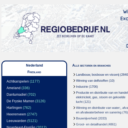
Nederland
Alle sectoren en branches
Friesland
Landbouw, bosbouw en visserij
(2840
Winning van delfstoffen
(10)
Achtkarspelen
(1177)
Industrie
(1706)
Ameland
(336)
Productie en distributie van en handel
Dantumadiel
(702)
elektriciteit, gas, stoom en gekoelde
De Fryske Marren
(3126)
lucht
(121)
Harlingen
(762)
Winning en distributie van water;, afva
en afvalwaterbeheer en sanering
(76)
Heerenveen
(2747)
Bouwnijverheid
(2033)
Leeuwarden
(5121)
Groot- en detailhandel
(4861)
Noardeast-Fryslân
(2012)