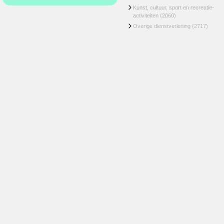
Kunst, cultuur, sport en recreatie-
activiteiten
(2060)
Overige dienstverlening
(2717)