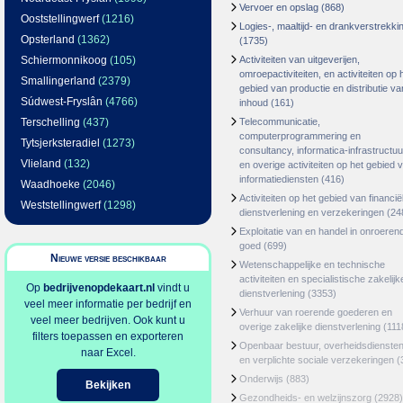
Vervoer en opslag
(868)
Ooststellingwerf
(1216)
Logies-, maaltijd- en drankverstrekki
Opsterland
(1362)
(1735)
Schiermonnikoog
(105)
Activiteiten van uitgeverijen,
omroepactiviteiten, en activiteiten op 
Smallingerland
(2379)
gebied van productie en distributie va
Súdwest-Fryslân
(4766)
inhoud
(161)
Terschelling
(437)
Telecommunicatie,
computerprogrammering en
Tytsjerksteradiel
(1273)
consultancy, informatica-infrastructuu
Vlieland
(132)
en overige activiteiten op het gebied 
informatiediensten
(416)
Waadhoeke
(2046)
Activiteiten op het gebied van financië
Weststellingwerf
(1298)
dienstverlening en verzekeringen
(24
Exploitatie van en handel in onroeren
goed
(699)
Nieuwe versie beschikbaar
Wetenschappelijke en technische
activiteiten en specialistische zakelijk
Op
bedrijvenopdekaart.nl
vindt u
dienstverlening
(3353)
veel meer informatie per bedrijf en
Verhuur van roerende goederen en
veel meer bedrijven. Ook kunt u
overige zakelijke dienstverlening
(111
filters toepassen en exporteren
Openbaar bestuur, overheidsdienste
naar Excel.
en verplichte sociale verzekeringen
(
Onderwijs
(883)
Bekijken
Gezondheids- en welzijnszorg
(2928)