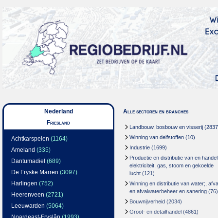
Nederland
Alle sectoren en branches
Friesland
Landbouw, bosbouw en visserij
(2837
Winning van delfstoffen
(10)
Achtkarspelen
(1164)
Industrie
(1699)
Ameland
(335)
Productie en distributie van en handel
Dantumadiel
(689)
elektriciteit, gas, stoom en gekoelde
De Fryske Marren
(3097)
lucht
(121)
Harlingen
(752)
Winning en distributie van water;, afva
en afvalwaterbeheer en sanering
(76)
Heerenveen
(2721)
Bouwnijverheid
(2034)
Leeuwarden
(5064)
Groot- en detailhandel
(4861)
Noardeast-Fryslân
(1993)