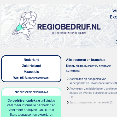
Nederland
Alle sectoren en branches
Zuid-Holland
Kunst, cultuur, sport en recreatie-
activiteiten
Maassluis
Wijk 05 Burgemeesterswijk
Activiteiten op het gebied van
scheppende en uitvoerende kunst
(3)
Activiteiten van bibliotheken, archieve
Nieuwe versie beschikbaar
musea en overige culturele activiteite
(1)
Op
bedrijvenopdekaart.nl
vindt u
Sport, ontspanning en recreatie
(2)
veel meer informatie per bedrijf en
veel meer bedrijven. Ook kunt u
filters toepassen en exporteren