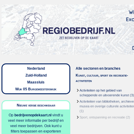
Nederland
Alle sectoren en branches
Zuid-Holland
Kunst, cultuur, sport en recreatie-
activiteiten
Maassluis
Wijk 05 Burgemeesterswijk
Activiteiten op het gebied van
scheppende en uitvoerende kunst
(3)
Activiteiten van bibliotheken, archieve
Nieuwe versie beschikbaar
musea en overige culturele activiteite
(1)
Op
bedrijvenopdekaart.nl
vindt u
Sport, ontspanning en recreatie
(2)
veel meer informatie per bedrijf en
veel meer bedrijven. Ook kunt u
filters toepassen en exporteren