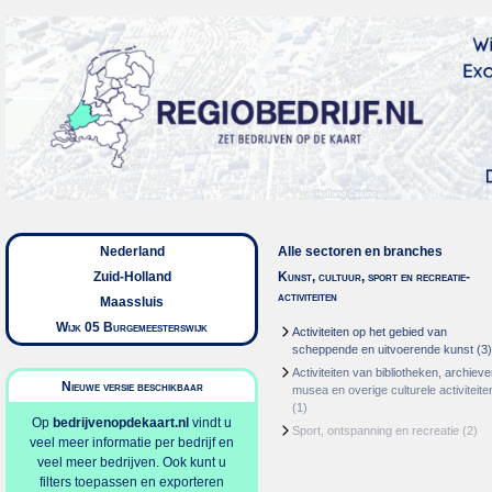
Nederland
Alle sectoren en branches
Zuid-Holland
Kunst, cultuur, sport en recreatie-
activiteiten
Maassluis
Wijk 05 Burgemeesterswijk
Activiteiten op het gebied van
scheppende en uitvoerende kunst
(3)
Activiteiten van bibliotheken, archieve
Nieuwe versie beschikbaar
musea en overige culturele activiteite
(1)
Op
bedrijvenopdekaart.nl
vindt u
Sport, ontspanning en recreatie
(2)
veel meer informatie per bedrijf en
veel meer bedrijven. Ook kunt u
filters toepassen en exporteren