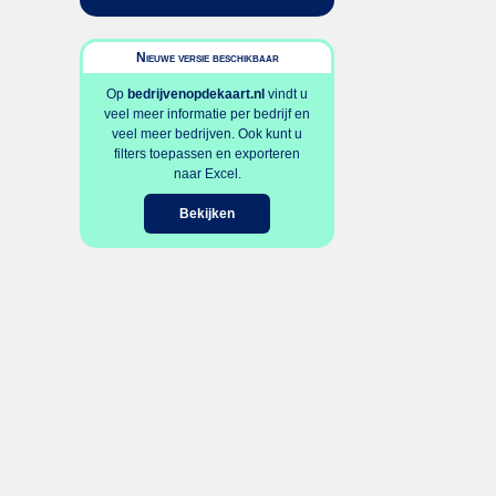
Nieuwe versie beschikbaar
Op
bedrijvenopdekaart.nl
vindt u
veel meer informatie per bedrijf en
veel meer bedrijven. Ook kunt u
filters toepassen en exporteren
naar Excel.
Bekijken