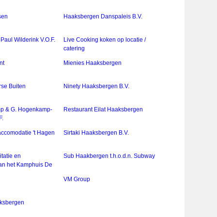
sen
Haaksbergen Danspaleis B.V.
Paul Wilderink V.O.F.
Live Cooking koken op locatie /
catering
nt
Mienies Haaksbergen
rse Buiten
Ninety Haaksbergen B.V.
p & G. Hogenkamp-
Restaurant Eilat Haaksbergen
F.
accomodatie 't Hagen
Sirtaki Haaksbergen B.V.
itatie en
Sub Haakbergen t.h.o.d.n. Subway
an het Kamphuis De
VM Group
aksbergen