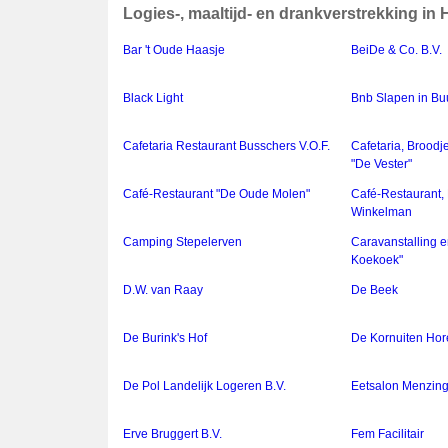
Logies-, maaltijd- en drankverstrekking i
Bar 't Oude Haasje
BeiDe & Co. B.V.
Black Light
Bnb Slapen in Bu
Cafetaria Restaurant Busschers V.O.F.
Cafetaria, Brood
"De Vester"
Café-Restaurant "De Oude Molen"
Café-Restaurant, 
Winkelman
Camping Stepelerven
Caravanstalling e
Koekoek"
D.W. van Raay
De Beek
De Burink's Hof
De Kornuiten Hor
De Pol Landelijk Logeren B.V.
Eetsalon Menzing
Erve Bruggert B.V.
Fem Facilitair