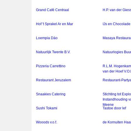
Grand Café Centraal
H.P. van der Gies
Hof 't Sprakel Ar en Mar
IJs en Chocolade 
Loempia Dào
Masaya Restaura
Natuurlijk Twente B.V.
Natuurlogies Buu
Pizzeria Carrettino
R.L.M. Hogenkam
van der Hoef V.O.
Restaurant Jeruzalem
Restaurant-Party
Snaakies Catering
Stichting tot Explo
Instandhouding v
Meene
Sushi Tokami
Tastoe door lef
Wooods v.o.f.
de Kornuiten Ha