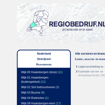
Nederland
Alle sectoren en bran
Overijssel
Logies-, maaltijd- en dra
Haaksbergen
Logiesverstrekking en 
Exploitatie van eet- en
Wijk 00 Haaksbergen (dorp)
(11)
drinkgelegenheden
(38)
Wijk 01 Haaksbergen
(buitengebied)
(12)
Wijk 02 Sint Isidorushoeve
(3)
Wijk 03 Buurse
(9)
Wijk 04 Rietmolen
(1)
Wijk 09 Haaksbergen-kern
(17)