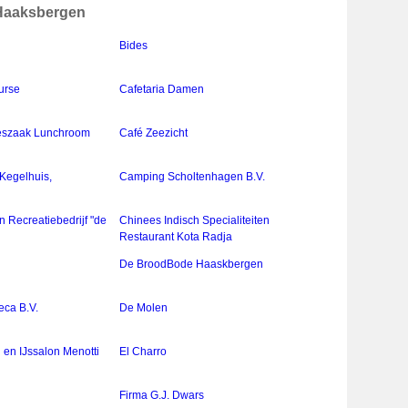
n Haaksbergen
Bides
urse
Cafetaria Damen
jeszaak Lunchroom
Café Zeezicht
Kegelhuis,
Camping Scholtenhagen B.V.
n Recreatiebedrijf "de
Chinees Indisch Specialiteiten
Restaurant Kota Radja
De BroodBode Haaskbergen
eca B.V.
De Molen
 en IJssalon Menotti
El Charro
Firma G.J. Dwars