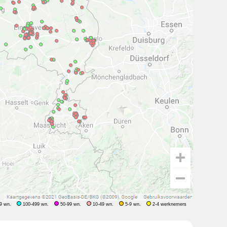
9 wn.
100-499 wn.
50-99 wn.
10-49 wn.
5-9 wn.
2-4 werknemers