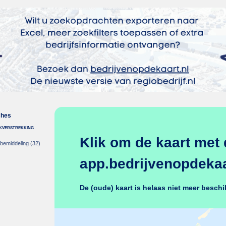
ches
nkverstrekking
Klik om de kaart met 
-bemiddeling
(32)
app.bedrijvenopdekaar
De (oude) kaart is helaas niet meer beschi