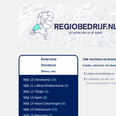
Nederland
Alle sectoren en bran
Overijssel
Logies-, maaltijd- en dra
Dinkelland
Logiesverstrekking en 
Exploitatie van eet- en
Wijk 10 Denekamp
(18)
drinkgelegenheden
(53)
Wijk 11 Lattrop-Breklenkamp
(4)
Wijk 12 Tilligte
(3)
Wijk 13 Agelo
(6)
Wijk 14 Noord Deurningen
(6)
Wijk 15 Ootmarsum
(23)
Wijk 16 Weerselo
(7)