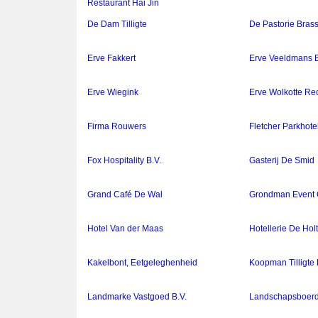
Restaurant Hai Jin
De Dam Tilligte
De Pastorie Brass
Erve Fakkert
Erve Veeldmans B
Erve Wiegink
Erve Wolkotte Rec
Firma Rouwers
Fletcher Parkhot
Fox Hospitality B.V.
Gasterij De Smid
Grand Café De Wal
Grondman Event 
Hotel Van der Maas
Hotellerie De Hol
Kakelbont, Eetgeleghenheid
Koopman Tilligte 
Landmarke Vastgoed B.V.
Landschapsboerde