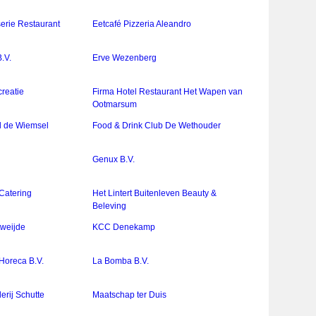
erie Restaurant
Eetcafé Pizzeria Aleandro
.V.
Erve Wezenberg
reatie
Firma Hotel Restaurant Het Wapen van
Ootmarsum
el de Wiemsel
Food & Drink Club De Wethouder
Genux B.V.
Catering
Het Lintert Buitenleven Beauty &
Beleving
tweijde
KCC Denekamp
Horeca B.V.
La Bomba B.V.
rij Schutte
Maatschap ter Duis