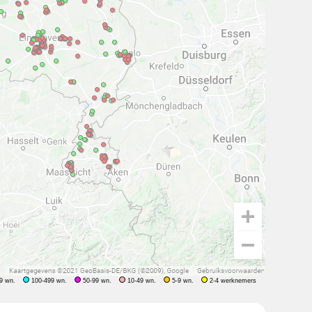
9 wn.
100-499 wn.
50-99 wn.
10-49 wn.
5-9 wn.
2-4 werknemers