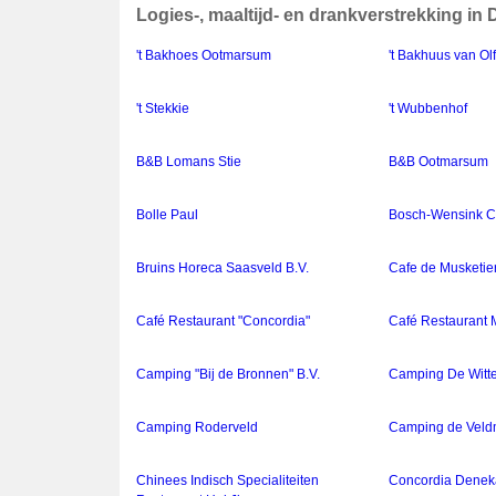
Logies-, maaltijd- en drankverstrekking in 
't Bakhoes Ootmarsum
't Bakhuus van Ol
't Stekkie
't Wubbenhof
B&B Lomans Stie
B&B Ootmarsum
Bolle Paul
Bosch-Wensink Ca
Bruins Horeca Saasveld B.V.
Cafe de Musketie
Café Restaurant "Concordia"
Café Restaurant 
Camping "Bij de Bronnen" B.V.
Camping De Witt
Camping Roderveld
Camping de Veld
Chinees Indisch Specialiteiten
Concordia Dene