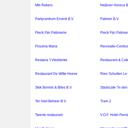
Mts Rekers
Nejboer Horeca B
Partycentrum Ensink B.V.
Patmon B.V.
Pieck Fijn Patisserie
Pieck Fijn Patisse
Pizzeria Maria
Recreatie-Centru
Restaria 't Vledderke
Restaurant & Cafet
Restaurant De Witte Hoeve
Rien Schulten Le
Skik Borrels & Bites B.V.
Stadscafe "in de
Ter Hart Beheer B.V.
Tram 2
Twents restaurant
V.O.F. Hotel-Pens