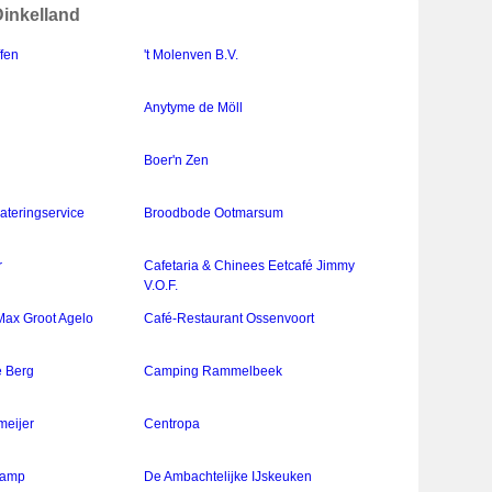
Dinkelland
ffen
't Molenven B.V.
Anytyme de Möll
Boer'n Zen
teringservice
Broodbode Ootmarsum
r
Cafetaria & Chinees Eetcafé Jimmy
V.O.F.
Max Groot Agelo
Café-Restaurant Ossenvoort
e Berg
Camping Rammelbeek
meijer
Centropa
kamp
De Ambachtelijke IJskeuken