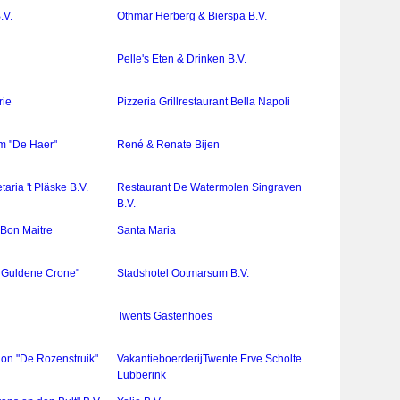
.V.
Othmar Herberg & Bierspa B.V.
Pelle's Eten & Drinken B.V.
rie
Pizzeria Grillrestaurant Bella Napoli
m "De Haer"
René & Renate Bijen
aria 't Pläske B.V.
Restaurant De Watermolen Singraven
B.V.
 Bon Maitre
Santa Maria
n Guldene Crone"
Stadshotel Ootmarsum B.V.
Twents Gastenhoes
ion "De Rozenstruik"
VakantieboerderijTwente Erve Scholte
Lubberink