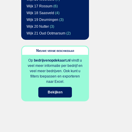
Wijk 17 Rossum
(6)
Wijk 18 Saasveld
(4)
Wijk 19 Deurningen
(3)
Wijk 20 Nutter
(3)
Wijk 21 Oud Ootmarsum
(2)
Nieuwe versie beschikbaar
Op
bedrijvenopdekaart.nl
vindt u
veel meer informatie per bedrijf en
veel meer bedrijven. Ook kunt u
filters toepassen en exporteren
naar Excel.
Bekijken