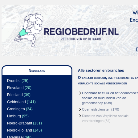
Nederland
Alle sectoren en branches
Openbaar bestuur, overheidsdiensten e
Drenthe
(29)
verplichte sociale verzekeringen
Flevoland
(20)
Openbaar bestuur en het economisc
Friesland
(39)
sociale en milieubeleid van de
Gelderland
(141)
gemeenschap
(839)
Groningen
(34)
Overheidsdiensten
(170)
Limburg
(95)
Diensten van Verplichte sociale
verzekeringen
(34)
Noord-Brabant
(131)
Noord-Holland
(145)
Overijssel
(66)