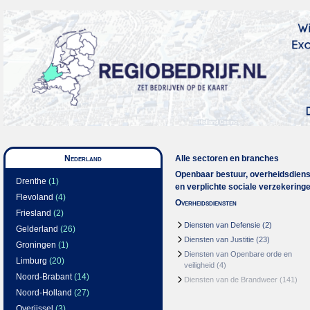
Nederland
Alle sectoren en branches
Openbaar bestuur, overheidsdien
Drenthe
(1)
en verplichte sociale verzekering
Flevoland
(4)
Overheidsdiensten
Friesland
(2)
Diensten van Defensie
(2)
Gelderland
(26)
Diensten van Justitie
(23)
Groningen
(1)
Diensten van Openbare orde en
Limburg
(20)
veiligheid
(4)
Noord-Brabant
(14)
Diensten van de Brandweer
(141)
Noord-Holland
(27)
Overijssel
(3)