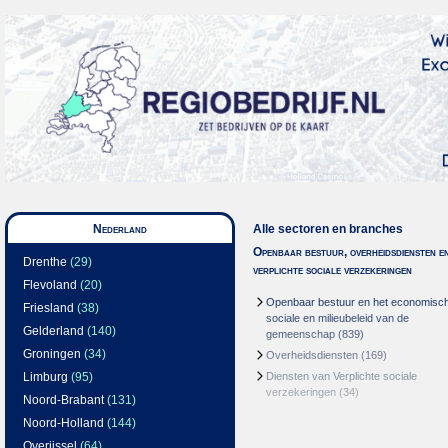
Nederland
Alle sectoren en branches
Openbaar bestuur, overheidsdiensten e
Drenthe
(29)
verplichte sociale verzekeringen
Flevoland
(20)
Openbaar bestuur en het economisc
Friesland
(38)
sociale en milieubeleid van de
Gelderland
(140)
gemeenschap
(839)
Groningen
(34)
Overheidsdiensten
(169)
Limburg
(95)
Diensten van Verplichte sociale
verzekeringen
(34)
Noord-Brabant
(131)
Noord-Holland
(144)
Overijssel
(64)