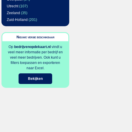
Utrecht
(107)
Zeeland
(35)
Zuid-Holland
(201)
Nieuwe versie beschikbaar
Op
bedrijvenopdekaart.nl
vindt u
veel meer informatie per bedrijf en
veel meer bedrijven. Ook kunt u
filters toepassen en exporteren
naar Excel.
Bekijken