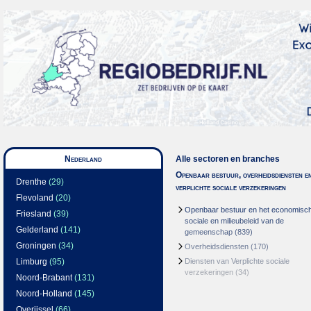
Nederland
Alle sectoren en branches
Openbaar bestuur, overheidsdiensten e
Drenthe
(29)
verplichte sociale verzekeringen
Flevoland
(20)
Openbaar bestuur en het economisc
Friesland
(39)
sociale en milieubeleid van de
Gelderland
(141)
gemeenschap
(839)
Groningen
(34)
Overheidsdiensten
(170)
Limburg
(95)
Diensten van Verplichte sociale
verzekeringen
(34)
Noord-Brabant
(131)
Noord-Holland
(145)
Overijssel
(66)