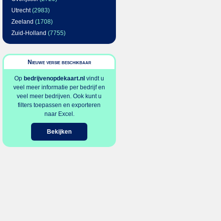
Utrecht
(2983)
Zeeland
(1708)
Zuid-Holland
(7755)
Nieuwe versie beschikbaar
Op
bedrijvenopdekaart.nl
vindt u
veel meer informatie per bedrijf en
veel meer bedrijven. Ook kunt u
filters toepassen en exporteren
naar Excel.
Bekijken