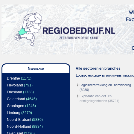
Nederland
Alle sectoren en branches
Logies-, maaltijd- en drankverstrekking
Drenthe
(1171)
Flevoland
(791)
Logiesverstrekking en -bemiddeling
(6980)
Friesland
(1738)
Exploitatie van eet- en
Gelderland
(4646)
drinkgelegenheden
(35721)
Groningen
(1246)
Limburg
(3279)
Noord-Brabant
(5830)
Noord-Holland
(8834)
Overijssel
(2720)