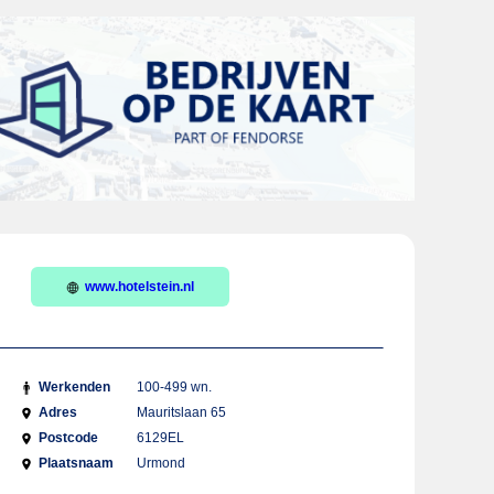
www.hotelstein.nl
Werkenden
100-499 wn.
Adres
Mauritslaan 65
Postcode
6129EL
Plaatsnaam
Urmond