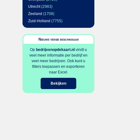
Utrecht
(2983)
Zeeland
(1708)
Zuid-Holland
(7755)
Nieuwe versie beschikbaar
Op
bedrijvenopdekaart.nl
vindt u
veel meer informatie per bedrijf en
veel meer bedrijven. Ook kunt u
filters toepassen en exporteren
naar Excel.
Bekijken