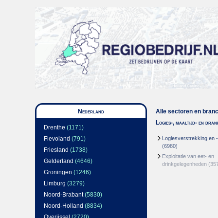
Nederland
Alle sectoren en bran
Logies-, maaltijd- en dra
Drenthe
(1171)
Flevoland
(791)
Logiesverstrekking en 
(6980)
Friesland
(1738)
Exploitatie van eet- en
Gelderland
(4646)
drinkgelegenheden
(35
Groningen
(1246)
Limburg
(3279)
Noord-Brabant
(5830)
Noord-Holland
(8834)
Overijssel
(2720)