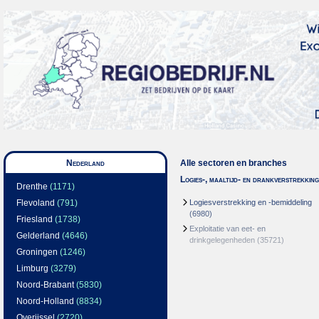
Nederland
Alle sectoren en branches
Logies-, maaltijd- en drankverstrekking
Drenthe
(1171)
Flevoland
(791)
Logiesverstrekking en -bemiddeling
(6980)
Friesland
(1738)
Exploitatie van eet- en
Gelderland
(4646)
drinkgelegenheden
(35721)
Groningen
(1246)
Limburg
(3279)
Noord-Brabant
(5830)
Noord-Holland
(8834)
Overijssel
(2720)