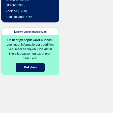
Utrecht
(2983)
Zeeland
(1708)
Zuid-Holland
(7755)
Nieuwe versie beschikbaar
Op
bedrijvenopdekaart.nl
vindt u
veel meer informatie per bedrijf en
veel meer bedrijven. Ook kunt u
filters toepassen en exporteren
naar Excel.
Bekijken