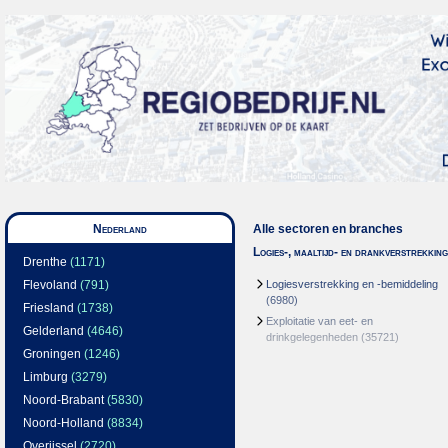
Nederland
Alle sectoren en branches
Logies-, maaltijd- en drankverstrekking
Drenthe
(1171)
Flevoland
(791)
Logiesverstrekking en -bemiddeling
(6980)
Friesland
(1738)
Exploitatie van eet- en
Gelderland
(4646)
drinkgelegenheden
(35721)
Groningen
(1246)
Limburg
(3279)
Noord-Brabant
(5830)
Noord-Holland
(8834)
Overijssel
(2720)