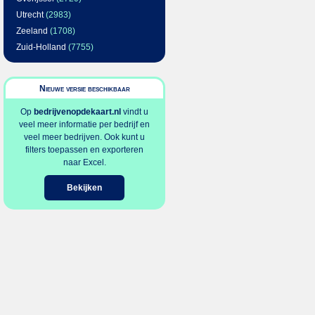
Utrecht
(2983)
Zeeland
(1708)
Zuid-Holland
(7755)
Nieuwe versie beschikbaar
Op
bedrijvenopdekaart.nl
vindt u
veel meer informatie per bedrijf en
veel meer bedrijven. Ook kunt u
filters toepassen en exporteren
naar Excel.
Bekijken