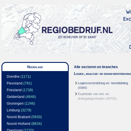
Nederland
Alle sectoren en branches
Logies-, maaltijd- en drankverstrekking
Drenthe
(1171)
Flevoland
(791)
Logiesverstrekking en -bemiddeling
(6980)
Friesland
(1738)
Exploitatie van eet- en
Gelderland
(4646)
drinkgelegenheden
(35721)
Groningen
(1246)
Limburg
(3279)
Noord-Brabant
(5830)
Noord-Holland
(8834)
Overijssel
(2720)