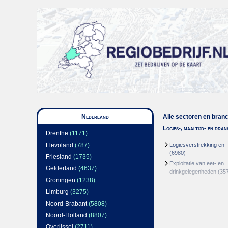
Nederland
Alle sectoren en bran
Logies-, maaltijd- en dra
Drenthe
(1171)
Flevoland
(787)
Logiesverstrekking en 
(6980)
Friesland
(1735)
Exploitatie van eet- en
Gelderland
(4637)
drinkgelegenheden
(35
Groningen
(1238)
Limburg
(3275)
Noord-Brabant
(5808)
Noord-Holland
(8807)
Overijssel
(2711)