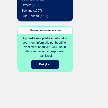
Utrecht
(2971)
Zeeland
(1707)
Zuid-Holland
(7737)
Nieuwe versie beschikbaar
Op
bedrijvenopdekaart.nl
vindt u
veel meer informatie per bedrijf en
veel meer bedrijven. Ook kunt u
filters toepassen en exporteren
naar Excel.
Bekijken