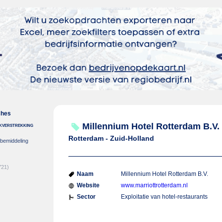
ches
nkverstrekking
Millennium Hotel Rotterdam B.V.
Rotterdam - Zuid-Holland
-bemiddeling
721)
Naam
Millennium Hotel Rotterdam B.V.
Website
www.marriottrotterdam.nl
Sector
Exploitatie van hotel-restaurants