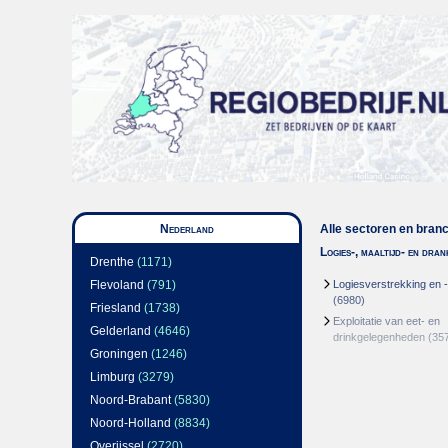
Nederland
Alle sectoren en bran
Logies-, maaltijd- en dra
Drenthe
(1171)
Flevoland
(791)
Logiesverstrekking en 
(6980)
Friesland
(1738)
Exploitatie van eet- en
Gelderland
(4646)
drinkgelegenheden
(35
Groningen
(1246)
Limburg
(3279)
Noord-Brabant
(5830)
Noord-Holland
(8834)
Overijssel
(2720)