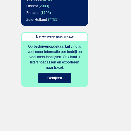
Utrecht
(2983)
Zeeland
(1708)
Zuid-Holland
(7755)
Nieuwe versie beschikbaar
Op
bedrijvenopdekaart.nl
vindt u
veel meer informatie per bedrijf en
veel meer bedrijven. Ook kunt u
filters toepassen en exporteren
naar Excel.
Bekijken