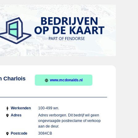
m Charlois
www.mcdonalds.nl
Werkenden
100-499 wn.
Adres
Adres verborgen. Dit bedrijf wil geen
ongevraagde postreclame of verkoop
aan de deur.
Postcode
3084CB