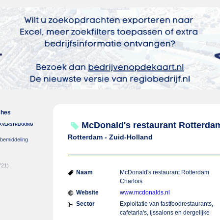
ches
nkverstrekking
McDonald's restaurant Rotterda
Rotterdam - Zuid-Holland
-bemiddeling
721)
Naam
McDonald's restaurant Rotterdam
Charlois
Website
www.mcdonalds.nl
Sector
Exploitatie van fastfoodrestaurants,
cafetaria's, ijssalons en dergelijke