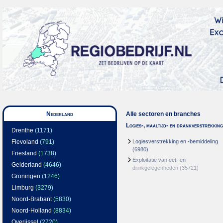
Nederland
Alle sectoren en branches
Logies-, maaltijd- en drankverstrekking
Drenthe
(1171)
Flevoland
(791)
Logiesverstrekking en -bemiddeling
(6980)
Friesland
(1738)
Exploitatie van eet- en
Gelderland
(4646)
drinkgelegenheden
(35721)
Groningen
(1246)
Limburg
(3279)
Noord-Brabant
(5830)
Noord-Holland
(8834)
Overijssel
(2720)