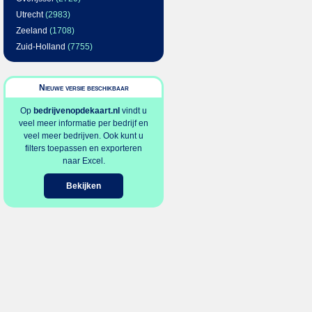
Utrecht
(2983)
Zeeland
(1708)
Zuid-Holland
(7755)
Nieuwe versie beschikbaar
Op
bedrijvenopdekaart.nl
vindt u
veel meer informatie per bedrijf en
veel meer bedrijven. Ook kunt u
filters toepassen en exporteren
naar Excel.
Bekijken