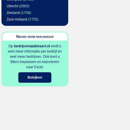
Utrecht
(2983)
Zeeland
(1708)
Zuid-Holland
(7755)
Nieuwe versie beschikbaar
Op
bedrijvenopdekaart.nl
vindt u
veel meer informatie per bedrijf en
veel meer bedrijven. Ook kunt u
filters toepassen en exporteren
naar Excel.
Bekijken