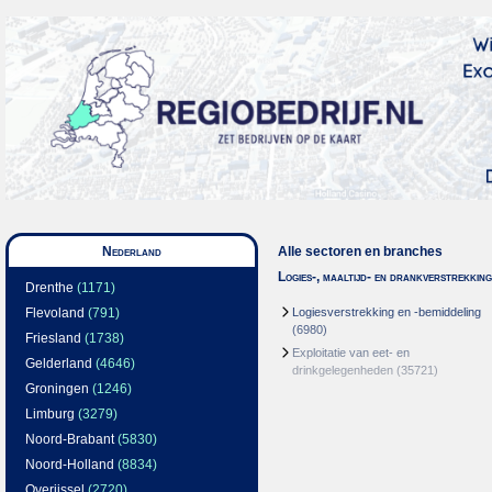
Nederland
Alle sectoren en branches
Logies-, maaltijd- en drankverstrekking
Drenthe
(1171)
Flevoland
(791)
Logiesverstrekking en -bemiddeling
(6980)
Friesland
(1738)
Exploitatie van eet- en
Gelderland
(4646)
drinkgelegenheden
(35721)
Groningen
(1246)
Limburg
(3279)
Noord-Brabant
(5830)
Noord-Holland
(8834)
Overijssel
(2720)