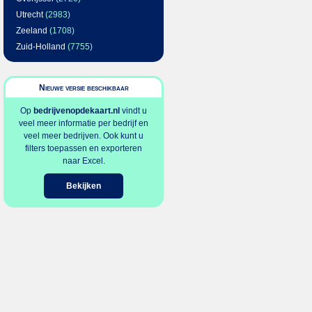
Utrecht
(2983)
Zeeland
(1708)
Zuid-Holland
(7755)
Nieuwe versie beschikbaar
Op
bedrijvenopdekaart.nl
vindt u
veel meer informatie per bedrijf en
veel meer bedrijven. Ook kunt u
filters toepassen en exporteren
naar Excel.
Bekijken