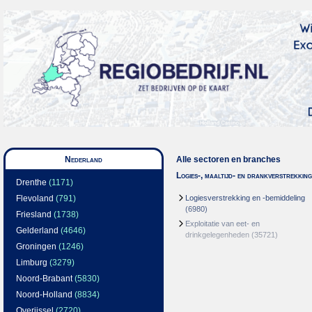
Nederland
Alle sectoren en branches
Logies-, maaltijd- en drankverstrekking
Drenthe
(1171)
Flevoland
(791)
Logiesverstrekking en -bemiddeling
(6980)
Friesland
(1738)
Exploitatie van eet- en
Gelderland
(4646)
drinkgelegenheden
(35721)
Groningen
(1246)
Limburg
(3279)
Noord-Brabant
(5830)
Noord-Holland
(8834)
Overijssel
(2720)