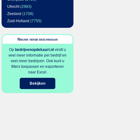
Utrecht
(2983)
Zeeland
(1708)
Zuid-Holland
(7755)
Nieuwe versie beschikbaar
Op
bedrijvenopdekaart.nl
vindt u
veel meer informatie per bedrijf en
veel meer bedrijven. Ook kunt u
filters toepassen en exporteren
naar Excel.
Bekijken