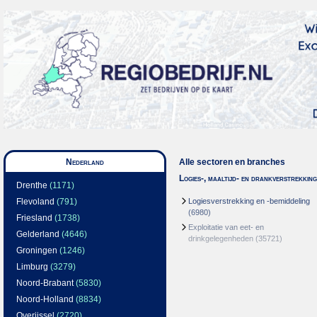
Nederland
Alle sectoren en branches
Logies-, maaltijd- en drankverstrekking
Drenthe
(1171)
Flevoland
(791)
Logiesverstrekking en -bemiddeling
(6980)
Friesland
(1738)
Exploitatie van eet- en
Gelderland
(4646)
drinkgelegenheden
(35721)
Groningen
(1246)
Limburg
(3279)
Noord-Brabant
(5830)
Noord-Holland
(8834)
Overijssel
(2720)