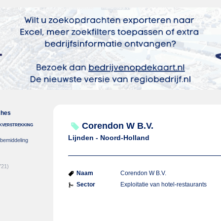
ches
nkverstrekking
Corendon W B.V.
Lijnden - Noord-Holland
-bemiddeling
721)
Naam
Corendon W B.V.
Sector
Exploitatie van hotel-restaurants