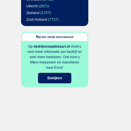
Utrecht
(2971)
Zeeland
(1707)
Zuid-Holland
(7737)
Nieuwe versie beschikbaar
Op
bedrijvenopdekaart.nl
vindt u
veel meer informatie per bedrijf en
veel meer bedrijven. Ook kunt u
filters toepassen en exporteren
naar Excel.
Bekijken