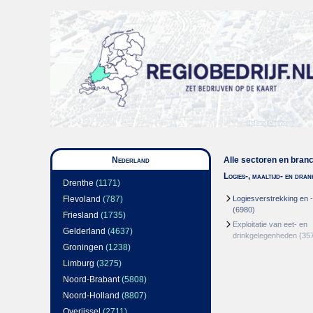
Nederland
Alle sectoren en bran
Logies-, maaltijd- en dra
Drenthe
(1171)
Flevoland
(787)
Logiesverstrekking en 
(6980)
Friesland
(1735)
Exploitatie van eet- en
Gelderland
(4637)
drinkgelegenheden
(35
Groningen
(1238)
Limburg
(3275)
Noord-Brabant
(5808)
Noord-Holland
(8807)
Overijssel
(2711)