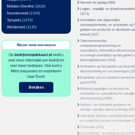
Vervoer en opslag
(455)
Midden-Drenthe
(1620)
Logies-, maaltijd- en drankverstrekki
Noordenveld
(1344)
(1171)
Tynaarlo
(1476)
Activiteiten van uitgeverijen,
omroepactiviteiten, en activiteiten op 
Westerveld
(1135)
gebied van productie en distributie va
inhoud
(107)
Telecommunicatie,
Nieuwe versie beschikbaar
computerprogrammering en
consultancy, informatica-infrastructuu
Op
bedrijvenopdekaart.nl
vindt u
en overige activiteiten op het gebied 
veel meer informatie per bedrijf en
informatiediensten
(354)
veel meer bedrijven. Ook kunt u
Activiteiten op het gebied van financië
filters toepassen en exporteren
dienstverlening en verzekeringen
(22
naar Excel.
Exploitatie van en handel in onroeren
goed
(475)
Bekijken
Wetenschappelijke en technische
activiteiten en specialistische zakelijk
dienstverlening
(1950)
Verhuur van roerende goederen en
overige zakelijke dienstverlening
(820
Openbaar bestuur, overheidsdienste
en verplichte sociale verzekeringen
(
Onderwijs
(653)
Gezondheids- en welzijnszorg
(2199)