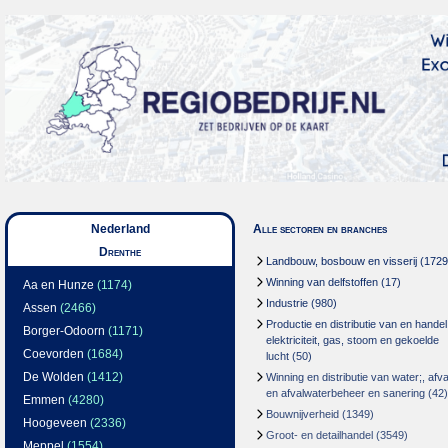
Nederland
Alle sectoren en branches
Drenthe
Landbouw, bosbouw en visserij
(1729
Winning van delfstoffen
(17)
Aa en Hunze
(1174)
Industrie
(980)
Assen
(2466)
Productie en distributie van en handel
Borger-Odoorn
(1171)
elektriciteit, gas, stoom en gekoelde
Coevorden
(1684)
lucht
(50)
De Wolden
(1412)
Winning en distributie van water;, afva
en afvalwaterbeheer en sanering
(42)
Emmen
(4280)
Bouwnijverheid
(1349)
Hoogeveen
(2336)
Groot- en detailhandel
(3549)
Meppel
(1554)