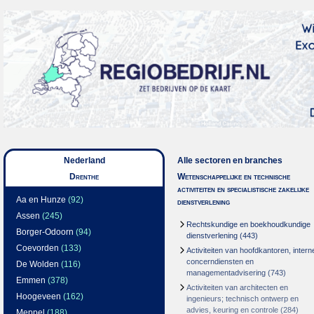
Nederland
Alle sectoren en branches
Drenthe
Wetenschappelijke en technische
activiteiten en specialistische zakelijke
Aa en Hunze
(92)
dienstverlening
Assen
(245)
Rechtskundige en boekhoudkundige
Borger-Odoorn
(94)
dienstverlening
(443)
Coevorden
(133)
Activiteiten van hoofdkantoren, intern
concerndiensten en
De Wolden
(116)
managementadvisering
(743)
Emmen
(378)
Activiteiten van architecten en
Hoogeveen
(162)
ingenieurs; technisch ontwerp en
advies, keuring en controle
(284)
Meppel
(188)