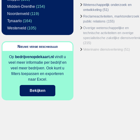
Wetenschappelijk onderzoek en
Midden-Drenthe
(154)
ontwikkeling
(51)
Noordenveld
(119)
Reclameactiviteiten, marktonderzoek
Tynaarlo
(164)
public relations
(155)
Westerveld
(105)
Overige wetenschappelijke en
technische activiteiten en overige
specialistische zakelijke dienstverlen
(215)
Nieuwe versie beschikbaar
Veterinaire dienstverlening
(51)
Op
bedrijvenopdekaart.nl
vindt u
veel meer informatie per bedrijf en
veel meer bedrijven. Ook kunt u
filters toepassen en exporteren
naar Excel.
Bekijken