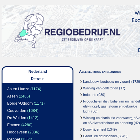
Nederland
Alle sectoren en branches
Drenthe
Landbouw, bosbouw en visserij
(1729
Winning van delfstoffen
(17)
Aa en Hunze
(1174)
Industrie
(980)
Assen
(2466)
Productie en distributie van en handel
Borger-Odoorn
(1171)
elektriciteit, gas, stoom en gekoelde
Coevorden
(1684)
lucht
(50)
De Wolden
(1412)
Winning en distributie van water;, afva
en afvalwaterbeheer en sanering
(42)
Emmen
(4280)
Bouwnijverheid
(1349)
Hoogeveen
(2336)
Groot- en detailhandel
(3549)
Meppel
(1554)