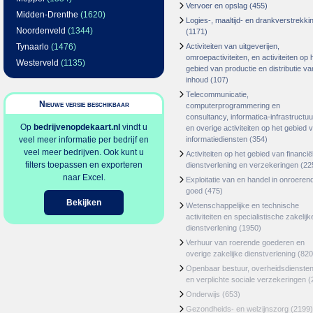
Vervoer en opslag
(455)
Midden-Drenthe
(1620)
Logies-, maaltijd- en drankverstrekki
Noordenveld
(1344)
(1171)
Tynaarlo
(1476)
Activiteiten van uitgeverijen,
omroepactiviteiten, en activiteiten op 
Westerveld
(1135)
gebied van productie en distributie va
inhoud
(107)
Telecommunicatie,
Nieuwe versie beschikbaar
computerprogrammering en
consultancy, informatica-infrastructuu
Op
bedrijvenopdekaart.nl
vindt u
en overige activiteiten op het gebied 
veel meer informatie per bedrijf en
informatiediensten
(354)
veel meer bedrijven. Ook kunt u
Activiteiten op het gebied van financië
filters toepassen en exporteren
dienstverlening en verzekeringen
(22
naar Excel.
Exploitatie van en handel in onroeren
goed
(475)
Bekijken
Wetenschappelijke en technische
activiteiten en specialistische zakelijk
dienstverlening
(1950)
Verhuur van roerende goederen en
overige zakelijke dienstverlening
(820
Openbaar bestuur, overheidsdienste
en verplichte sociale verzekeringen
(
Onderwijs
(653)
Gezondheids- en welzijnszorg
(2199)