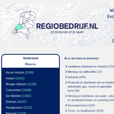
Nederland
Alle sectoren en branches
Drenthe
Landbouw, bosbouw en visserij
(1724
Winning van delfstoffen
(17)
Aa en Hunze
(1158)
Industrie
(976)
Assen
(2441)
Productie en distributie van en handel
Borger-Odoorn
(1159)
elektriciteit, gas, stoom en gekoelde
Coevorden
(1668)
lucht
(50)
De Wolden
(1392)
Winning en distributie van water;, afva
en afvalwaterbeheer en sanering
(42)
Emmen
(4237)
Bouwnijverheid
(1347)
Hoogeveen
(2313)
Groot- en detailhandel
(3549)
Meppel
(1539)