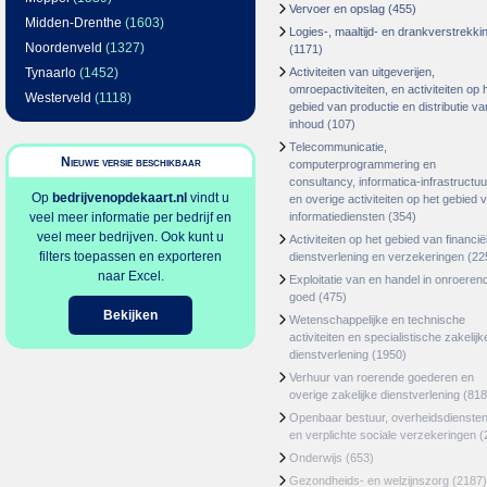
Vervoer en opslag
(455)
Midden-Drenthe
(1603)
Logies-, maaltijd- en drankverstrekki
Noordenveld
(1327)
(1171)
Tynaarlo
(1452)
Activiteiten van uitgeverijen,
omroepactiviteiten, en activiteiten op 
Westerveld
(1118)
gebied van productie en distributie va
inhoud
(107)
Telecommunicatie,
Nieuwe versie beschikbaar
computerprogrammering en
consultancy, informatica-infrastructuu
Op
bedrijvenopdekaart.nl
vindt u
en overige activiteiten op het gebied 
veel meer informatie per bedrijf en
informatiediensten
(354)
veel meer bedrijven. Ook kunt u
Activiteiten op het gebied van financië
filters toepassen en exporteren
dienstverlening en verzekeringen
(22
naar Excel.
Exploitatie van en handel in onroeren
goed
(475)
Bekijken
Wetenschappelijke en technische
activiteiten en specialistische zakelijk
dienstverlening
(1950)
Verhuur van roerende goederen en
overige zakelijke dienstverlening
(818
Openbaar bestuur, overheidsdienste
en verplichte sociale verzekeringen
(
Onderwijs
(653)
Gezondheids- en welzijnszorg
(2187)