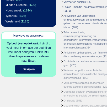
Vervoer en opslag
(455)
Midden-Drenthe
(1620)
Logies-, maaltijd- en drankverstrekki
Noordenveld
(1344)
(1171)
Tynaarlo
(1476)
Activiteiten van uitgeverijen,
omroepactiviteiten, en activiteiten op 
Westerveld
(1135)
gebied van productie en distributie va
inhoud
(107)
Telecommunicatie,
Nieuwe versie beschikbaar
computerprogrammering en
consultancy, informatica-infrastructuu
Op
bedrijvenopdekaart.nl
vindt u
en overige activiteiten op het gebied 
veel meer informatie per bedrijf en
informatiediensten
(354)
veel meer bedrijven. Ook kunt u
Activiteiten op het gebied van financië
filters toepassen en exporteren
dienstverlening en verzekeringen
(22
naar Excel.
Exploitatie van en handel in onroeren
goed
(475)
Bekijken
Wetenschappelijke en technische
activiteiten en specialistische zakelijk
dienstverlening
(1950)
Verhuur van roerende goederen en
overige zakelijke dienstverlening
(820
Openbaar bestuur, overheidsdienste
en verplichte sociale verzekeringen
(
Onderwijs
(653)
Gezondheids- en welzijnszorg
(2199)