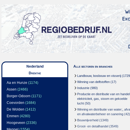
Nederland
Alle sectoren en branches
Drenthe
Landbouw, bosbouw en visserij
(1729
Winning van delfstoffen
(17)
Aa en Hunze
(1174)
Industrie
(980)
Assen
(2466)
Productie en distributie van en handel
Borger-Odoorn
(1171)
elektriciteit, gas, stoom en gekoelde
Coevorden
(1684)
lucht
(50)
De Wolden
(1412)
Winning en distributie van water;, afva
en afvalwaterbeheer en sanering
(42)
Emmen
(4280)
Bouwnijverheid
(1349)
Hoogeveen
(2336)
Groot- en detailhandel
(3549)
Meppel
(1554)