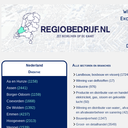
Nederland
Alle sectoren en branches
Drenthe
Landbouw, bosbouw en visserij
(1724
Winning van delfstoffen
(17)
Aa en Hunze
(1158)
Industrie
(976)
Assen
(2441)
Productie en distributie van en handel
Borger-Odoorn
(1159)
elektriciteit, gas, stoom en gekoelde
Coevorden
(1668)
lucht
(50)
De Wolden
(1392)
Winning en distributie van water;, afva
en afvalwaterbeheer en sanering
(42)
Emmen
(4237)
Bouwnijverheid
(1347)
Hoogeveen
(2313)
Groot- en detailhandel
(3549)
Meppel
(1539)