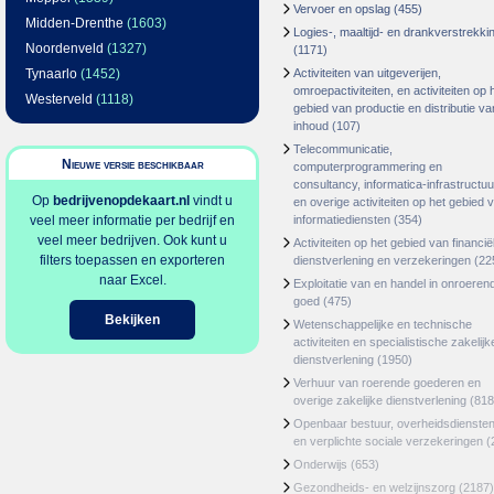
Vervoer en opslag
(455)
Midden-Drenthe
(1603)
Logies-, maaltijd- en drankverstrekki
Noordenveld
(1327)
(1171)
Tynaarlo
(1452)
Activiteiten van uitgeverijen,
omroepactiviteiten, en activiteiten op 
Westerveld
(1118)
gebied van productie en distributie va
inhoud
(107)
Telecommunicatie,
Nieuwe versie beschikbaar
computerprogrammering en
consultancy, informatica-infrastructuu
Op
bedrijvenopdekaart.nl
vindt u
en overige activiteiten op het gebied 
veel meer informatie per bedrijf en
informatiediensten
(354)
veel meer bedrijven. Ook kunt u
Activiteiten op het gebied van financië
filters toepassen en exporteren
dienstverlening en verzekeringen
(22
naar Excel.
Exploitatie van en handel in onroeren
goed
(475)
Bekijken
Wetenschappelijke en technische
activiteiten en specialistische zakelijk
dienstverlening
(1950)
Verhuur van roerende goederen en
overige zakelijke dienstverlening
(818
Openbaar bestuur, overheidsdienste
en verplichte sociale verzekeringen
(
Onderwijs
(653)
Gezondheids- en welzijnszorg
(2187)