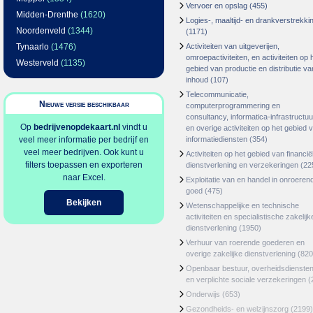
Vervoer en opslag
(455)
Midden-Drenthe
(1620)
Logies-, maaltijd- en drankverstrekki
Noordenveld
(1344)
(1171)
Tynaarlo
(1476)
Activiteiten van uitgeverijen,
omroepactiviteiten, en activiteiten op 
Westerveld
(1135)
gebied van productie en distributie va
inhoud
(107)
Telecommunicatie,
Nieuwe versie beschikbaar
computerprogrammering en
consultancy, informatica-infrastructuu
Op
bedrijvenopdekaart.nl
vindt u
en overige activiteiten op het gebied 
veel meer informatie per bedrijf en
informatiediensten
(354)
veel meer bedrijven. Ook kunt u
Activiteiten op het gebied van financië
filters toepassen en exporteren
dienstverlening en verzekeringen
(22
naar Excel.
Exploitatie van en handel in onroeren
goed
(475)
Bekijken
Wetenschappelijke en technische
activiteiten en specialistische zakelijk
dienstverlening
(1950)
Verhuur van roerende goederen en
overige zakelijke dienstverlening
(820
Openbaar bestuur, overheidsdienste
en verplichte sociale verzekeringen
(
Onderwijs
(653)
Gezondheids- en welzijnszorg
(2199)