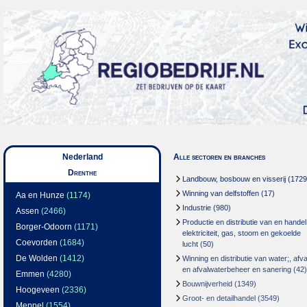
Nederland
Alle sectoren en branches
Drenthe
Landbouw, bosbouw en visserij
(1729
Winning van delfstoffen
(17)
Aa en Hunze
(1174)
Industrie
(980)
Assen
(2466)
Productie en distributie van en handel
Borger-Odoorn
(1171)
elektriciteit, gas, stoom en gekoelde
Coevorden
(1684)
lucht
(50)
De Wolden
(1412)
Winning en distributie van water;, afva
en afvalwaterbeheer en sanering
(42)
Emmen
(4280)
Bouwnijverheid
(1349)
Hoogeveen
(2336)
Groot- en detailhandel
(3549)
Meppel
(1554)