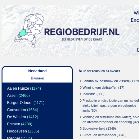
Nederland
Alle sectoren en branches
Drenthe
Landbouw, bosbouw en visserij
(1729
Winning van delfstoffen
(17)
Aa en Hunze
(1174)
Industrie
(980)
Assen
(2466)
Productie en distributie van en handel
Borger-Odoorn
(1171)
elektriciteit, gas, stoom en gekoelde
Coevorden
(1684)
lucht
(50)
De Wolden
(1412)
Winning en distributie van water;, afva
en afvalwaterbeheer en sanering
(42)
Emmen
(4280)
Bouwnijverheid
(1349)
Hoogeveen
(2336)
Groot- en detailhandel
(3549)
Meppel
(1554)