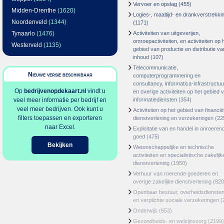
Vervoer en opslag
(455)
Midden-Drenthe
(1620)
Logies-, maaltijd- en drankverstrekki
Noordenveld
(1344)
(1171)
Tynaarlo
(1476)
Activiteiten van uitgeverijen,
omroepactiviteiten, en activiteiten op 
Westerveld
(1135)
gebied van productie en distributie va
inhoud
(107)
Telecommunicatie,
Nieuwe versie beschikbaar
computerprogrammering en
consultancy, informatica-infrastructuu
Op
bedrijvenopdekaart.nl
vindt u
en overige activiteiten op het gebied 
veel meer informatie per bedrijf en
informatiediensten
(354)
veel meer bedrijven. Ook kunt u
Activiteiten op het gebied van financië
filters toepassen en exporteren
dienstverlening en verzekeringen
(22
naar Excel.
Exploitatie van en handel in onroeren
goed
(475)
Bekijken
Wetenschappelijke en technische
activiteiten en specialistische zakelijk
dienstverlening
(1950)
Verhuur van roerende goederen en
overige zakelijke dienstverlening
(820
Openbaar bestuur, overheidsdienste
en verplichte sociale verzekeringen
(
Onderwijs
(653)
Gezondheids- en welzijnszorg
(2199)