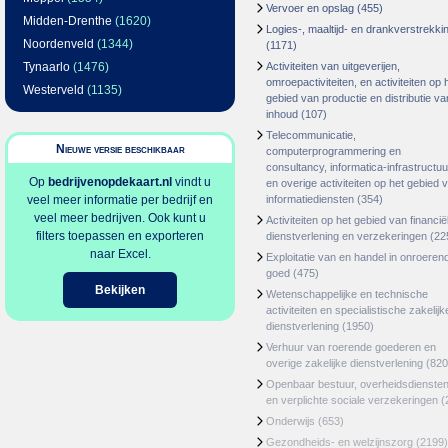
Vervoer en opslag
(455)
Midden-Drenthe
(1620)
Logies-, maaltijd- en drankverstrekki
Noordenveld
(1344)
(1171)
Tynaarlo
(1476)
Activiteiten van uitgeverijen,
omroepactiviteiten, en activiteiten op 
Westerveld
(1135)
gebied van productie en distributie va
inhoud
(107)
Telecommunicatie,
Nieuwe versie beschikbaar
computerprogrammering en
consultancy, informatica-infrastructuu
Op
bedrijvenopdekaart.nl
vindt u
en overige activiteiten op het gebied 
veel meer informatie per bedrijf en
informatiediensten
(354)
veel meer bedrijven. Ook kunt u
Activiteiten op het gebied van financië
filters toepassen en exporteren
dienstverlening en verzekeringen
(22
naar Excel.
Exploitatie van en handel in onroeren
goed
(475)
Bekijken
Wetenschappelijke en technische
activiteiten en specialistische zakelijk
dienstverlening
(1950)
Verhuur van roerende goederen en
overige zakelijke dienstverlening
(820
Openbaar bestuur, overheidsdienste
en verplichte sociale verzekeringen
(
Onderwijs
(653)
Gezondheids- en welzijnszorg
(2199)