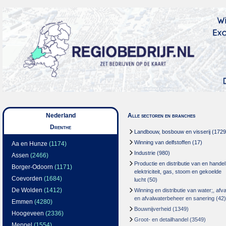
Nederland
Alle sectoren en branches
Drenthe
Landbouw, bosbouw en visserij
(1729
Winning van delfstoffen
(17)
Aa en Hunze
(1174)
Industrie
(980)
Assen
(2466)
Productie en distributie van en handel
Borger-Odoorn
(1171)
elektriciteit, gas, stoom en gekoelde
Coevorden
(1684)
lucht
(50)
De Wolden
(1412)
Winning en distributie van water;, afva
en afvalwaterbeheer en sanering
(42)
Emmen
(4280)
Bouwnijverheid
(1349)
Hoogeveen
(2336)
Groot- en detailhandel
(3549)
Meppel
(1554)