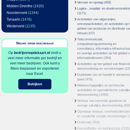
Vervoer en opslag
(455)
Midden-Drenthe
(1620)
Logies-, maaltijd- en drankverstrekki
Noordenveld
(1344)
(1171)
Tynaarlo
(1476)
Activiteiten van uitgeverijen,
omroepactiviteiten, en activiteiten op 
Westerveld
(1135)
gebied van productie en distributie va
inhoud
(107)
Telecommunicatie,
Nieuwe versie beschikbaar
computerprogrammering en
consultancy, informatica-infrastructuu
Op
bedrijvenopdekaart.nl
vindt u
en overige activiteiten op het gebied 
veel meer informatie per bedrijf en
informatiediensten
(354)
veel meer bedrijven. Ook kunt u
Activiteiten op het gebied van financië
filters toepassen en exporteren
dienstverlening en verzekeringen
(22
naar Excel.
Exploitatie van en handel in onroeren
goed
(475)
Bekijken
Wetenschappelijke en technische
activiteiten en specialistische zakelijk
dienstverlening
(1950)
Verhuur van roerende goederen en
overige zakelijke dienstverlening
(820
Openbaar bestuur, overheidsdienste
en verplichte sociale verzekeringen
(
Onderwijs
(653)
Gezondheids- en welzijnszorg
(2199)