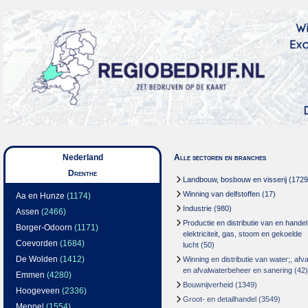
Nederland
Alle sectoren en branches
Drenthe
Landbouw, bosbouw en visserij
(1729
Winning van delfstoffen
(17)
Aa en Hunze
(1174)
Industrie
(980)
Assen
(2466)
Productie en distributie van en handel
Borger-Odoorn
(1171)
elektriciteit, gas, stoom en gekoelde
Coevorden
(1684)
lucht
(50)
De Wolden
(1412)
Winning en distributie van water;, afva
en afvalwaterbeheer en sanering
(42)
Emmen
(4280)
Bouwnijverheid
(1349)
Hoogeveen
(2336)
Groot- en detailhandel
(3549)
Meppel
(1554)